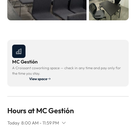
MC Gestión
A Croissant coworking space — check in any time and pay only for
the time you stay.
View space
Hours at MC Gestión
Today
8:00 AM - 11:59 PM