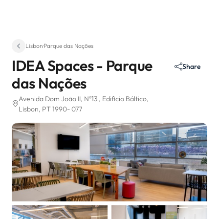
Lisbon
·
Parque das Nações
IDEA Spaces - Parque
Share
das Nações
Avenida Dom João II, Nº13
, Edificio Báltico
,
Lisbon, PT 1990- 077